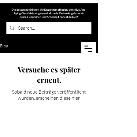
Die besten natürlichen Verjüngungsmethoden, effektive Anti-
Aging-Gesichtsübungen und aktuelle Online-Angebote für
deine Gesundheit und Schönheit findest du hier!
Blog
meinfacegym
Versuche es später
erneut.
Sobald neue Beiträge veröffentlicht
wurden, erscheinen diese hier.
Schon auf der
Liste?